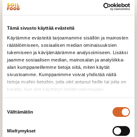
Tämä sivusto käyttää evästeitä
Soilfood Boost NPKS
Käytämme evästeitä tarjoamamme sisällön ja mainosten
UTSLÄPP:
47 kg CO2-ekv./t
räätälöimiseen, sosiaalisen median ominaisuuksien
URSPRUNGSLAND:
Finland
tukemiseen ja kävijämäärämme analysoimiseen. Lisäksi
Soilfood Boost NPKS är ett organiskt,
jaamme sosiaalisen median, mainosalan ja analytiikka-
koncentrerat flytande gödselmedel för
alan kumppaneillemme tietoja siitä, miten käytät
koncentrering av sväm. Produkten är lämplig för
sivustoamme. Kumppanimme voivat yhdistää näitä
tietoja muihin tietoihin, joita olet antanut heille tai joita on
ekologisk produktion. Soil…
kerätty, kun olet käyttänyt heidän palvelujaan.
Till produktsidan >
Suostumuksen
Välttämätön
valinta
Mieltymykset