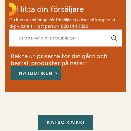
Hitta din försäljare
Du kan också ringa vår försäljningsväxel så kopplar vi
dig vidare till rätt person.
020 144 1020
Räkna ut priserna för din gård och
beställ produkter på nätet:
NÄTBUTIKEN
KATSO KAIKKI