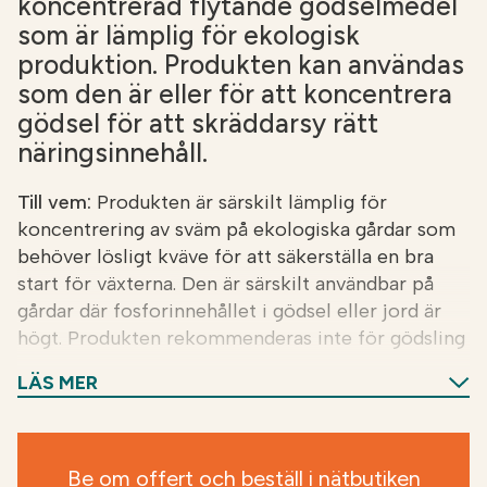
koncentrerad flytande gödselmedel
som är lämplig för ekologisk
produktion. Produkten kan användas
som den är eller för att koncentrera
gödsel för att skräddarsy rätt
näringsinnehåll.
Till vem:
Produkten är särskilt lämplig för
koncentrering av sväm på ekologiska gårdar som
behöver lösligt kväve för att säkerställa en bra
start för växterna. Den är särskilt användbar på
gårdar där fosforinnehållet i gödsel eller jord är
högt. Produkten rekommenderas inte för gödsling
av tomater, potatis eller andra nattskatteväxter.
LÄS MER
Fördelar:
Det organiska kväverika gödselmedlet
surar inte jorden och det organiska materialet i
Be om offert och beställ i nätbutiken
produkten ökar den biologiska aktiviteten i