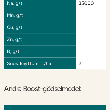
Na, g/t
35000
Mn, g/t
Cu, g/t
Zn, g/t
B, g/t
Suos. käyttöm., t/ha
2
Andra Boost-gödselmedel: