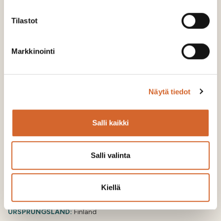
Tilastot
Markkinointi
Näytä tiedot
Salli kaikki
Salli valinta
Soilfood Boost NPK
Kiellä
UTSLÄPP:
47 kg CO2-ekv./t
URSPRUNGSLAND:
Finland