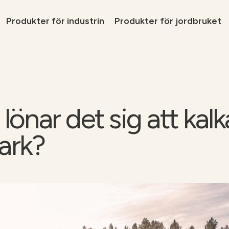
Produkter för industrin
Produkter för jordbruket
Lösni
Tjäns
Produ
 lönar det sig att kalk
Varfö
Ta ko
ark?
ra -
Tjänster för
skogsindustrin