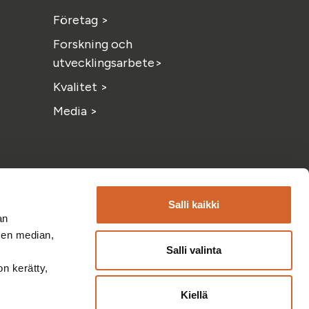
Företag >
Forskning och
utvecklingsarbete>
Kvalitet >
Media >
Salli kaikki
an
sen median,
Salli valinta
am
YouTube
on kerätty,
Kiellä