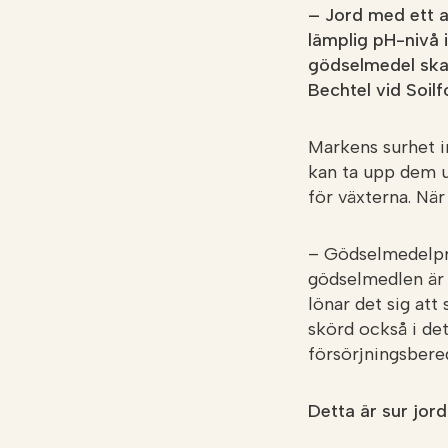
– Jord med ett al
lämplig pH-nivå 
gödselmedel ska 
Bechtel vid Soilf
Markens surhet i
kan ta upp dem ur
för växterna. När
– Gödselmedelpris
gödselmedlen är 
lönar det sig at
skörd också i det
försörjningsbere
Detta är sur jord