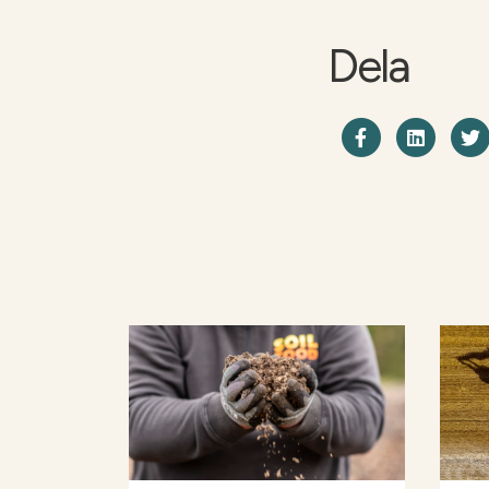
Dela
Dela på F
Shar