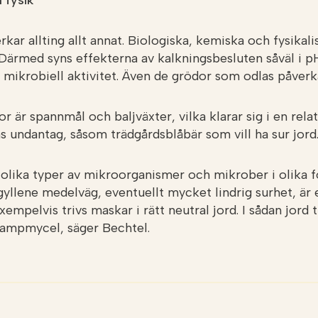
 fysik
kar allting allt annat. Biologiska, kemiska och fysika
ärmed syns effekterna av kalkningsbesluten såväl i p
 mikrobiell aktivitet. Även de grödor som odlas påverk
r är spannmål och baljväxter, vilka klarar sig i en relat
s undantag, såsom trädgårdsblåbär som vill ha sur jord
s olika typer av mikroorganismer och mikrober i olika f
gyllene medelväg, eventuellt mycket lindrig surhet, är 
xempelvis trivs maskar i rätt neutral jord. I sådan jord t
ampmycel, säger Bechtel.