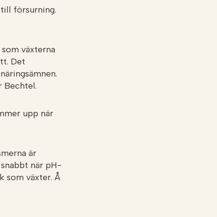
ill försurning.
n som växterna
tt. Det
 näringsämnen.
r Bechtel.
ommer upp när
smerna är
 snabbt när pH-
rk som växter. Å