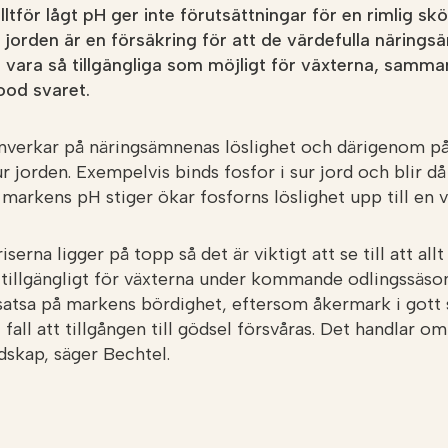
ltför lågt pH ger inte förutsättningar för en rimlig sk
i jorden är en försäkring för att de värdefulla närings
vara så tillgängliga som möjligt för växterna, samman
ood svaret.
nverkar på näringsämnenas löslighet och därigenom på
 jorden. Exempelvis binds fosfor i sur jord och blir då 
 markens pH stiger ökar fosforns löslighet upp till en v
erna ligger på topp så det är viktigt att se till att allt
tillgängligt för växterna under kommande odlingssäson
t satsa på markens bördighet, eftersom åkermark i gott 
 fall att tillgången till gödsel försvåras. Det handlar om
dskap, säger Bechtel.