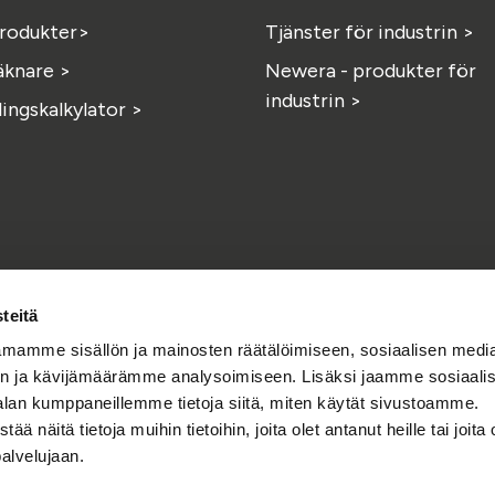
produkter>
Tjänster för industrin >
äknare >
Newera - produkter för
industrin >
ingskalkylator >
teitä
mamme sisällön ja mainosten räätälöimiseen, sosiaalisen medi
n ja kävijämäärämme analysoimiseen. Lisäksi jaamme sosiaali
alan kumppaneillemme tietoja siitä, miten käytät sivustoamme.
Facebook
Linkedin
Instagr
näitä tietoja muihin tietoihin, joita olet antanut heille tai joita 
Du hittar oss även här
palvelujaan.