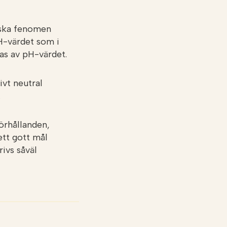
liska fenomen
H-värdet som i
as av pH-värdet.
ivt neutral
.
örhållanden,
ett gott mål
rivs såväl