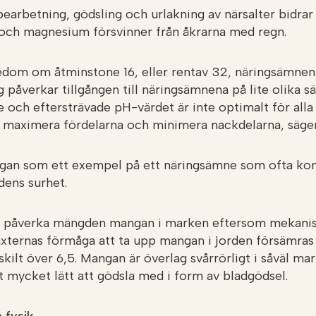
earbetning, gödsling och urlakning av närsalter bidrar t
och magnesium försvinner från åkrarna med regn.
edom om åtminstone 16, eller rentav 32, näringsämne
 påverkar tillgången till näringsämnena på lite olika sä
ch eftersträvade pH-värdet är inte optimalt för alla
tt maximera fördelarna och minimera nackdelarna, säge
gan som ett exempel på ett näringsämne som ofta k
dens surhet.
att påverka mängden mangan i marken eftersom mekani
xternas förmåga att ta upp mangan i jorden försämras
rskilt över 6,5. Mangan är överlag svårrörligt i såväl ma
t mycket lätt att gödsla med i form av bladgödsel.