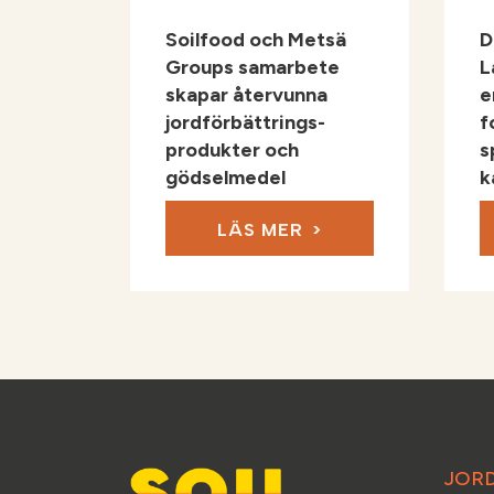
Soilfood och Metsä
D
Groups samarbete
L
skapar återvunna
e
jordförbättrings-
f
produkter och
s
gödselmedel
k
LÄS MER
JOR