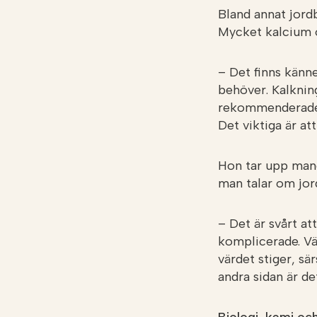
Bland annat jordb
Mycket kalcium 
– Det finns känn
behöver. Kalkning
rekommenderade o
Det viktiga är a
Hon tar upp man
man talar om jor
– Det är svårt 
komplicerade. Vä
värdet stiger, sä
andra sidan är de