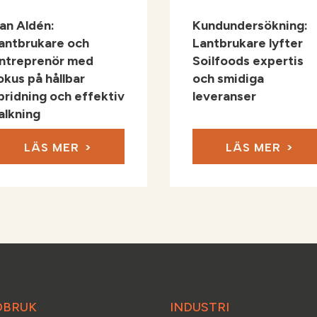
an Aldén:
Kundundersökning:
antbrukare och
Lantbrukare lyfter
ntreprenör med
Soilfoods expertis
okus på hållbar
och smidiga
pridning och effektiv
leveranser
alkning
LÄS MER
LÄS MER
DBRUK
INDUSTRI