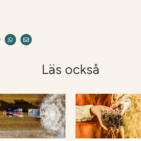
acebook
e on LinkedIn
Dela på Twitter
Dela på WhatsApp
Share on Email
Läs också