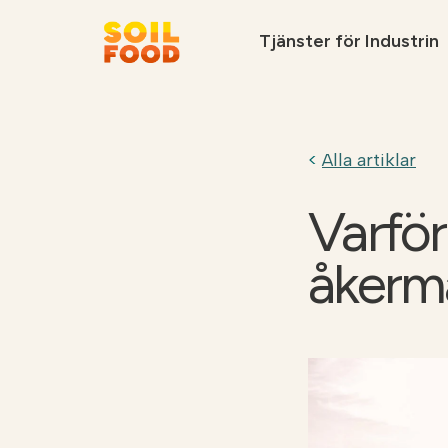
Tjänster för Industrin
Vi rekommenderar
Alla artiklar
Varför
åkerm
Ta kontakt
Soilfood Newe
cirkulära
kalkprodukter