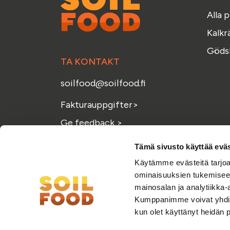
Alla 
Kalkr
Gödsl
TA KONTAKT
soilfood@soilfood.fi
Fakturauppgifter
>
Ge feedback
>
Tämä sivusto käyttää eväs
Käytämme evästeitä tarjoa
ominaisuuksien tukemisee
mainosalan ja analytiikka-
Kumppanimme voivat yhdistää 
kun olet käyttänyt heidän 