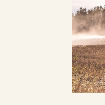
Gödslingskalkylator
Kalkräknare