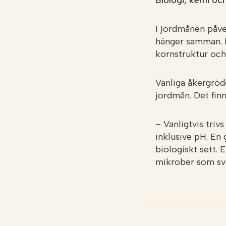
Biologi, kemi och
I jordmånen påver
hänger samman. D
kornstruktur och
Vanliga åkergrödo
jordmån. Det finn
– Vanligtvis triv
inklusive pH. En 
biologiskt sett. E
mikrober som sv