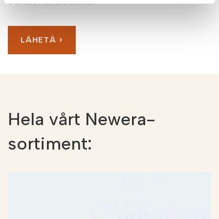
0 of 600 max characters
Hela vårt Newera-
sortiment: