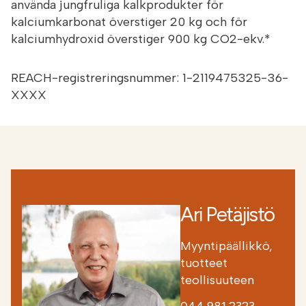
använda jungfruliga kalkprodukter för
kalciumkarbonat överstiger 20 kg och för
kalciumhydroxid överstiger 900 kg CO2-ekv.*
REACH-registreringsnummer: 1-2119475325-36-
XXXX
Ari Petäjistö
Myyntipäällikkö,
tuotteet
teollisuuteen