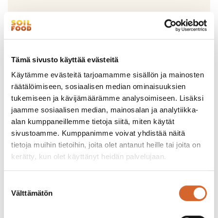
Yritys
(Required)
Tämä sivusto käyttää evästeitä
Käytämme evästeitä tarjoamamme sisällön ja mainosten
Y
räätälöimiseen, sosiaalisen median ominaisuuksien
r
tukemiseen ja kävijämäärämme analysoimiseen. Lisäksi
i
jaamme sosiaalisen median, mainosalan ja analytiikka-
t
Puhelin
alan kumppaneillemme tietoja siitä, miten käytät
y
s
sivustoamme. Kumppanimme voivat yhdistää näitä
tietoja muihin tietoihin, joita olet antanut heille tai joita on
kerätty, kun olet käyttänyt heidän palvelujaan.
Suostumuksen
Sähköposti
(Required)
Välttämätön
valinta