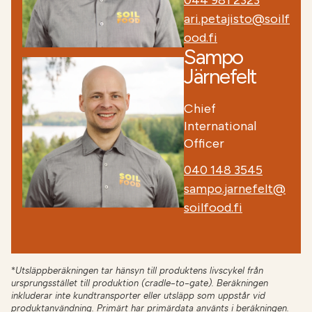
044 981 2323
ari.petajisto@soilf
ood.fi
Sampo
Järnefelt
Chief
International
Officer
040 148 3545
sampo.jarnefelt@
soilfood.fi
*
Utsläppberäkningen tar hänsyn till produktens livscykel från
ursprungsstället till produktion (cradle-to-gate). Beräkningen
inkluderar inte kundtransporter eller utsläpp som uppstår vid
produktanvändning. Primärt har primärdata använts i beräkningen.