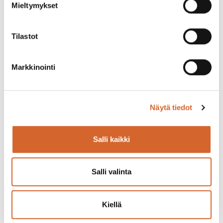
Mieltymykset
Tilastot
Lähetä kysymys tai pyydä tuotenäyte!
Markkinointi
Haluatko selvittää, miten Newera-kalkkituotteet soveltuvat
tuotantoonne? Toivotko lisätietoja tuoteominaisuuksista
tai haluatko, että lähetämme sinulle tuotenäytteen?
Näytä tiedot
Salli kaikki
Salli valinta
Kiellä