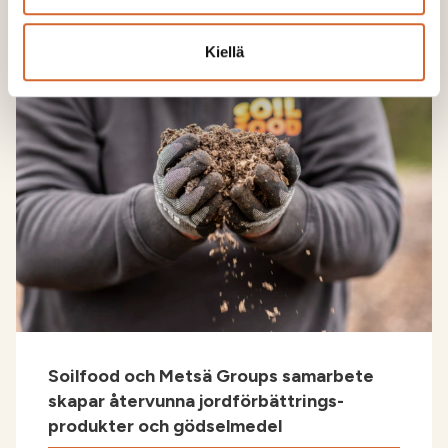
Läs också
Kiellä
Soilfood och Metsä Groups samarbete
skapar återvunna jordförbättrings-
produkter och gödselmedel