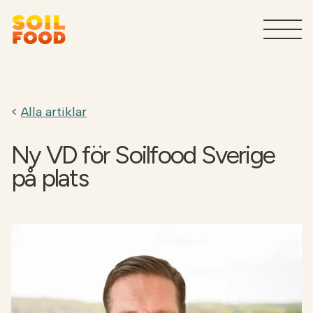
Lösningar för lantbruket
T
Alla artiklar
Tjänster för industrin
T
Ny VD för Soilfood Sverige
Produkter för industrin
T
på plats
Varför Soilfood
T
Ta kontakt
Sök
SV