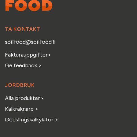
TA KONTAKT
soilfood@soilfood.fi
Fakturauppgifter
>
Ge feedback
>
JORDBRUK
Alla produkter>
Kalkräknare >
Gödslingskalkylator >