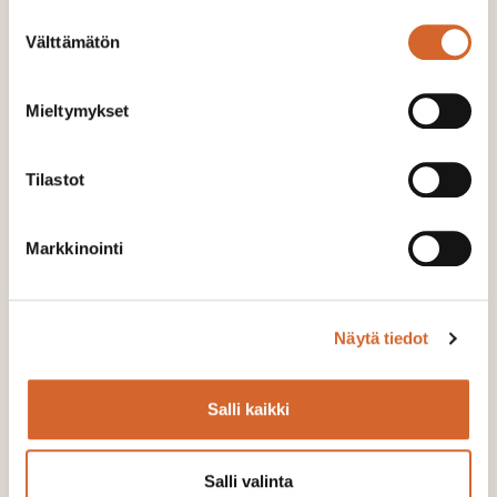
Suostumuksen
Välttämätön
valinta
Mattias Gustafsson
Mieltymykset
CEO, Soilfood Sweden Ab
Tilastot
+46 706 874 111
mattias.gustafsson@soilfood.se
Markkinointi
Näytä tiedot
Dela
Salli kaikki
Dela på Facebook
Share on LinkedIn
Dela på Twitter
Dela på WhatsApp
Share on Email
Salli valinta