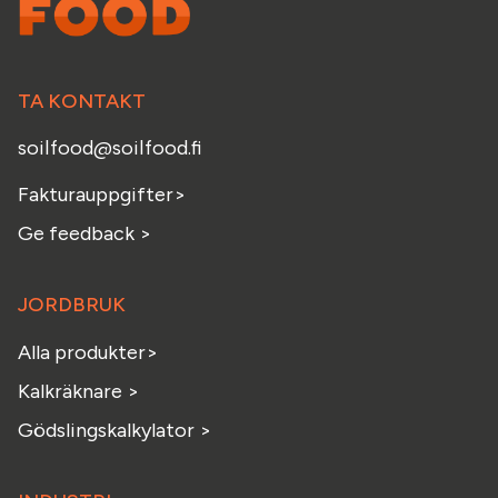
TA KONTAKT
soilfood@soilfood.fi
Fakturauppgifter
>
Ge feedback
>
JORDBRUK
Alla produkter>
Kalkräknare >
Gödslingskalkylator >