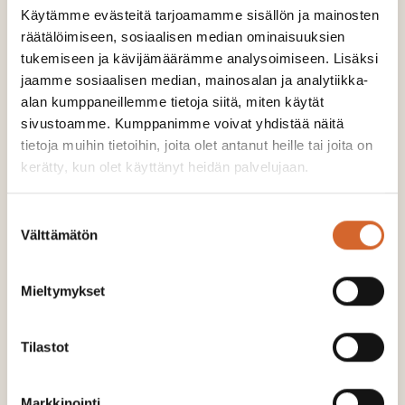
Käytämme evästeitä tarjoamamme sisällön ja mainosten
Läs också
räätälöimiseen, sosiaalisen median ominaisuuksien
tukemiseen ja kävijämäärämme analysoimiseen. Lisäksi
jaamme sosiaalisen median, mainosalan ja analytiikka-
alan kumppaneillemme tietoja siitä, miten käytät
sivustoamme. Kumppanimme voivat yhdistää näitä
tietoja muihin tietoihin, joita olet antanut heille tai joita on
kerätty, kun olet käyttänyt heidän palvelujaan.
Suostumuksen
Välttämätön
valinta
Mieltymykset
Soilfood och Metsä Groups samarbete
Tilastot
skapar återvunna jordförbättrings-
produkter och gödselmedel
Markkinointi