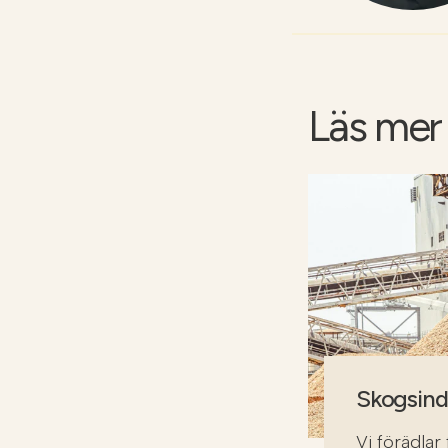
Läs mer 
Skogsind
Vi förädlar