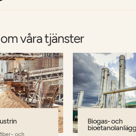
om våra tjänster
ustrin
Biogas- och
bioetanolanläg
 fiber- och