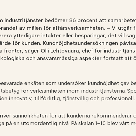
m industritjänster bedömer 86 procent att samarbete
andet av målen för affärsverksamheten. – Vi utgår f
rera ytterligare intäkter eller besparingar, det vill sä
rde för kunden. Kundnöjdhetsundersökningen påvisad
 fronter, säger Olli Lehtovaara, chef för industritjän
ekologiska och ansvarsmässiga aspekter fortsatt att ö
besvarade enkäten som undersöker kundnöjdhet gav bet
etsbetyg för verksamheten inom industritjänsterna. Sp
 innovativ, tillförlitlig, tjänstvillig och professionell.
iver sannolikheten för att kunderna rekommenderar os
äga på en utomordentlig nivå. På skalan 1–10 blev vårt m