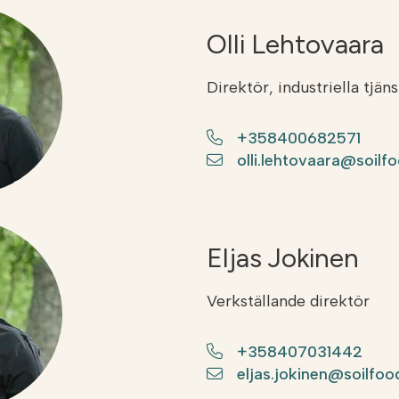
Olli Lehtovaara
Direktör, industriella tjäns
+358400682571
olli.lehtovaara@soilfo
Eljas Jokinen
Verkställande direktör
+358407031442
eljas.jokinen@soilfood