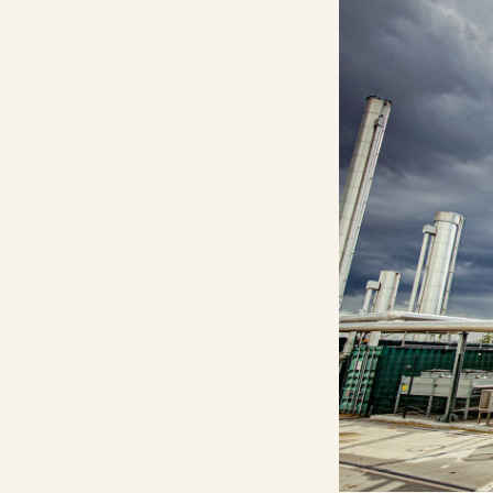
Gödslingskalkylator
Kalkräknare