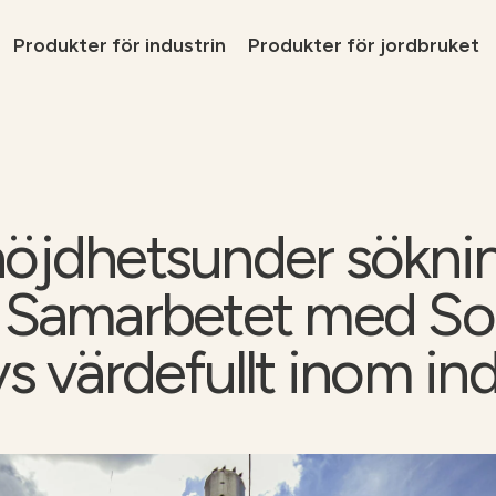
Produkter för industrin
Produkter för jordbruket
Lösni
Tjäns
Produ
öjdhetsunder­ sökni
Varfö
Ta ko
 Samarbetet med So
ra -
Tjänster för
skogsindustrin
s värdefullt inom ind