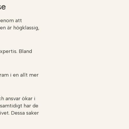
se
genom att
en är högklassig,
xpertis. Bland
ram i en allt mer
ch ansvar ökar i
r samtidigt har de
ivet. Dessa saker