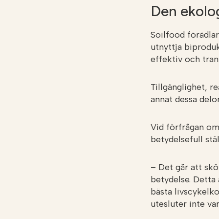
Den ekolog
Soilfood förädla
utnyttja biprodu
effektiv och tran
Tillgänglighet, r
annat dessa delo
Vid förfrågan om 
betydelsefull stäl
– Det går att skö
betydelse. Detta ä
bästa livscykelko
utesluter inte va