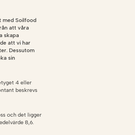
t med Soilfood
rån att våra
ga skapa
e att vi har
ster. Dessutom
ka sin
yget 4 eller
ontant beskrevs
s och det ligger
edelvärde 8,6.