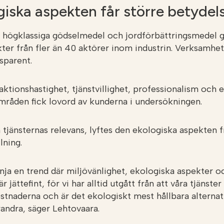
iska aspekten får större betydel
r högklassiga gödselmedel och jordförbättringsmedel 
kter från fler än 40 aktörer inom industrin. Verksamhet
sparent.
eaktionshastighet, tjänstvillighet, professionalism och e
mråden fick lovord av kunderna i undersökningen.
tjänsternas relevans, lyftes den ekologiska aspekten f
lning.
nja en trend där miljövänlighet, ekologiska aspekter o
r jättefint, för vi har alltid utgått från att våra tjänste
stnaderna och är det ekologiskt mest hållbara alternat
randra, säger Lehtovaara.