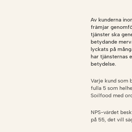
Av kunderna ino
främjar genomför
tjänster ska gene
betydande mervä
lyckats på många
har tjänsternas 
betydelse.
Varje kund som 
fulla 5 som helh
Soilfood med orden
NPS-värdet beskr
på 55, det vill s