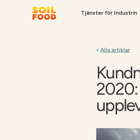
Tjänster för Industrin
Vi rekommenderar
Alla artiklar
Kundn
2020:
Ta kontakt
Soilfood Newe
cirkulära
upplev
kalkprodukter