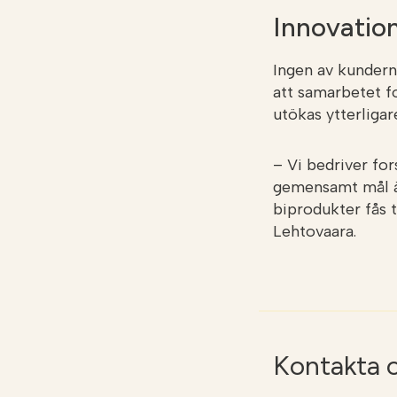
Innovation
Ingen av kundern
att samarbetet f
utökas ytterligar
– Vi bedriver fo
gemensamt mål är 
biprodukter fås 
Lehtovaara.
Kontakta 