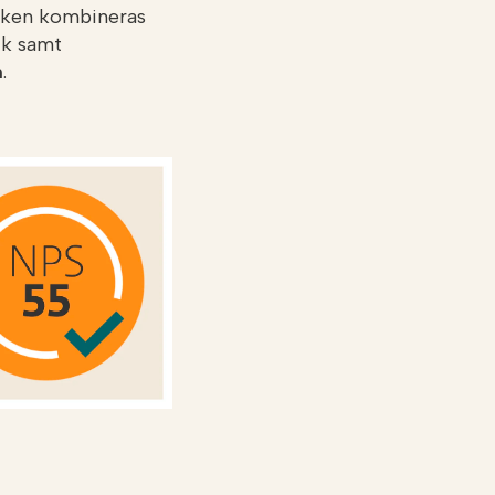
vilken kombineras
ik samt
n
.