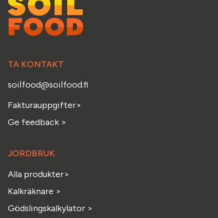
TA KONTAKT
soilfood@soilfood.fi
Fakturauppgifter
>
Ge feedback
>
JORDBRUK
Alla produkter>
Kalkräknare >
Gödslingskalkylator >