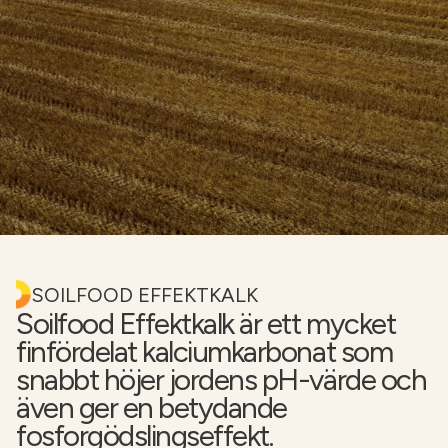
NÄTBUTIKEN
SOILFOOD EFFEKTKALK
Soilfood Effektkalk är ett mycket
finfördelat kalciumkarbonat som
snabbt höjer jordens pH-värde och
även ger en betydande
fosforgödslingseffekt.