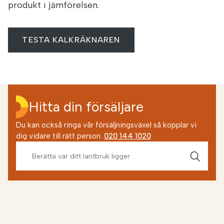
produkt i jämförelsen.
TESTA KALKRÄKNAREN
Hitta din försäljare
Du kan också ringa vår försäljningsväxel så kopplar vi
dig vidare till rätt person.
020 144 1020