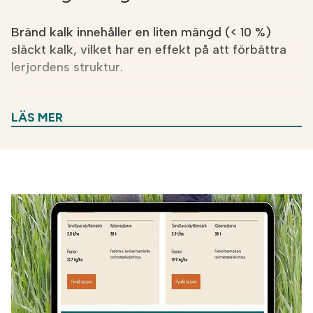
Bränd kalk innehåller en liten mängd (< 10 %)
släckt kalk, vilket har en effekt på att förbättra
lerjordens struktur.
För vem:
Effektkalk är särskilt lämplig för åkrar
LÄS MER
som behöver en snabb pH-ökning och
tilläggsfosfor. Effektalken lämpar sej bra för både
lera och grövre jordtyper.
Fördelar:
Effektkalkens neutraliseringsförmåga är
mycket hög (>40 %) och den är nästan enbart
snabbverkande. De innehåller ur växtnärings
synpunkt betydande mängder fosfor, vilket fullt ut
kan beaktas i näringsberäkningar. Efter
applicering av Effektkalk behövs ingen
fosforgödsling på 2–5 år.