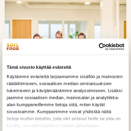
Tämä sivusto käyttää evästeitä
Käytämme evästeitä tarjoamamme sisällön ja mainosten
räätälöimiseen, sosiaalisen median ominaisuuksien
tukemiseen ja kävijämäärämme analysoimiseen. Lisäksi
jaamme sosiaalisen median, mainosalan ja analytiikka-
alan kumppaneillemme tietoja siitä, miten käytät
FRÅN LANTBRUKARE TILL LANTBRUKARE
sivustoamme. Kumppanimme voivat yhdistää näitä
tietoja muihin tietoihin, joita olet antanut heille tai joita on
Soilfoods försäljningsrepresentanter och experter
kerätty, kun olet käyttänyt heidän palvelujaan.
känner till de finska jordbruks- och