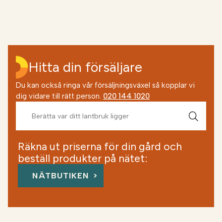
Hitta din försäljare
Du kan också ringa vår försäljningsväxel så kopplar vi
dig vidare till rätt person.
020 144 1020
Räkna ut priserna för din gård och
beställ produkter på nätet:
NÄTBUTIKEN