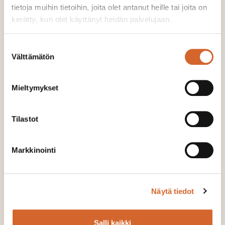
tietoja muihin tietoihin, joita olet antanut heille tai joita on
kerätty, kun olet käyttänyt heidän palvelujaan.
Suostumuksen
Välttämätön
valinta
Mieltymykset
Andra strö:
Tilastot
Markkinointi
Näytä tiedot
Salli kaikki