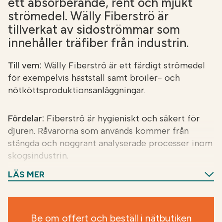
ett absorberande, rent och mjukt
strömedel. Wälly Fiberströ är
tillverkat av sidoströmmar som
innehåller träfiber från industrin.
Till vem:
Wälly Fiberströ är ett färdigt strömedel
för exempelvis häststall samt broiler- och
nötköttsproduktionsanläggningar.
Fördelar:
Fiberströ är hygieniskt och säkert för
djuren. Råvarorna som används kommer från
stängda och noggrant analyserade processer inom
skogsindustrin.
LÄS MER
Detta återvunna strömedel jämförs med andra
allmänt använda strömedel när det gäller
absorptionsförmåga. Wälly Fiberströ är ljus, klar
Be om offert och beställ i nätbutiken
och måttligt dammigt. Dess milda doft stör varken