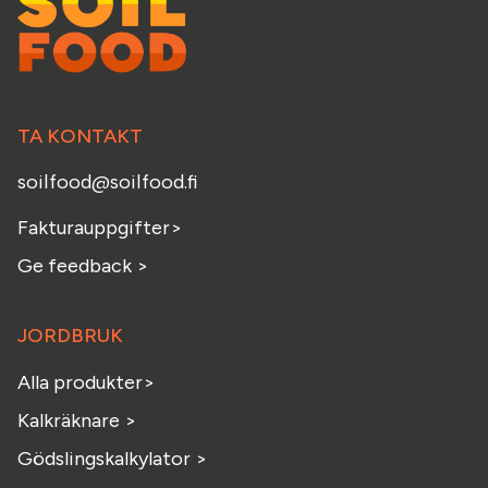
TA KONTAKT
soilfood@soilfood.fi
Fakturauppgifter
>
Ge feedback
>
JORDBRUK
Alla produkter>
Kalkräknare >
Gödslingskalkylator >