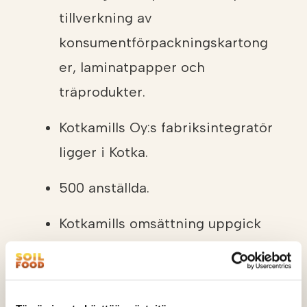
tillverkning av
konsumentförpackningskartong
er, laminatpapper och
träprodukter.
Kotkamills Oy:s fabriksintegratör
ligger i Kotka.
500 anställda.
Kotkamills omsättning uppgick
2019 till 343 miljoner euro.
Mer än 90 procent av