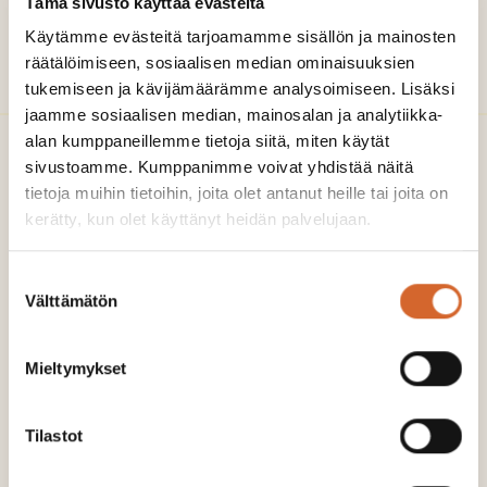
leveranserna exporteras
Tämä sivusto käyttää evästeitä
Käytämme evästeitä tarjoamamme sisällön ja mainosten
utomlands.
räätälöimiseen, sosiaalisen median ominaisuuksien
tukemiseen ja kävijämäärämme analysoimiseen. Lisäksi
jaamme sosiaalisen median, mainosalan ja analytiikka-
alan kumppaneillemme tietoja siitä, miten käytät
sivustoamme. Kumppanimme voivat yhdistää näitä
tietoja muihin tietoihin, joita olet antanut heille tai joita on
kerätty, kun olet käyttänyt heidän palvelujaan.
Suostumuksen
Välttämätön
valinta
Mieltymykset
Totalservice för hantering av
skogsindustrins sidoströmmar
Tilastot
Av sidoströmmarna från
skogsindustrin förädlar vi högklassig