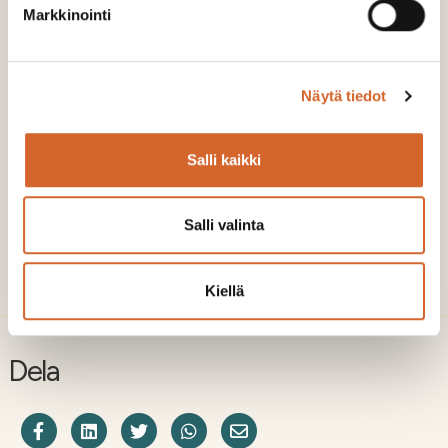
Markkinointi
gödsel och jordförbättringsmedel.Vi
tar ett helhetsansvar för utnyttjandet av
sidoströmmen, ända från dess
uppkomstplats. Våra lösningar kan
Näytä tiedot
implementeras snabbt och utan
betydande inledande investeringar.
Salli kaikki
Tjänster för skogsindustrin
Salli valinta
Kiellä
Dela
Dela på Facebook
Share on LinkedIn
Dela på Twitter
Dela på WhatsApp
Share on Email