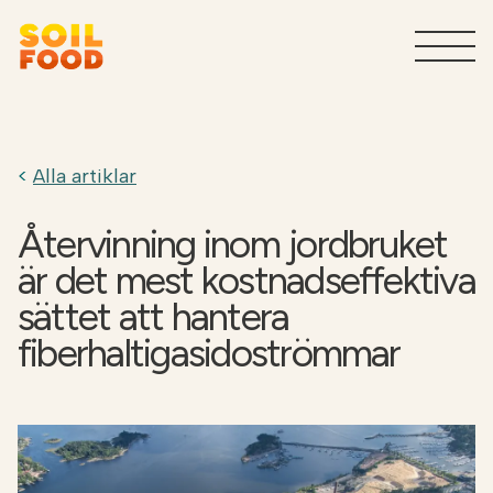
Lösningar för lantbruket
T
Alla artiklar
Tjänster för industrin
T
Återvinning inom jordbruket
Produkter för industrin
T
är det mest kostnadseffektiva
sättet att hantera
Varför Soilfood
T
fiberhaltigasidoströmmar
Ta kontakt
Sök
SV