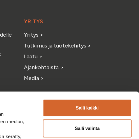
YRITYS
delle
Yritys
>
Tutkimus ja tuotekehitys
>
t
Laatu
>
Ajankohtaista
>
Media
>
Salli kaikki
an
sen median,
Salli valinta
on kerätty,