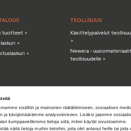
i
Soilfoodin
TALOUS
TEOLLISUUS
verkkokauppa
i tuotteet
>
Käsittelypalvelut teollisuu
>
ilaskuri
>
Newera - uusiomateriaali
ituslaskuri
>
teollisuudelle
>
teitä
mamme sisällön ja mainosten räätälöimiseen, sosiaalisen medi
n ja kävijämäärämme analysoimiseen. Lisäksi jaamme sosiaali
alan kumppaneillemme tietoja siitä, miten käytät sivustoamme.
näitä tietoja muihin tietoihin, joita olet antanut heille tai joita 