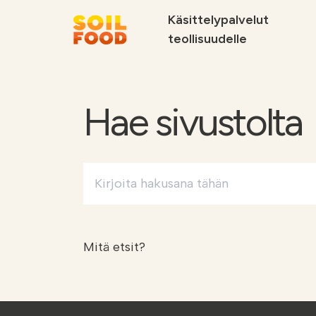
Käsittelypalvelut
teollisuudelle
Suosittelemme
Hae sivustolta
Hae:
Soilfood Newera
Palvelut
kiertotalouskalkit
metsäteollisuu
teollisuudelle
Mitä etsit?