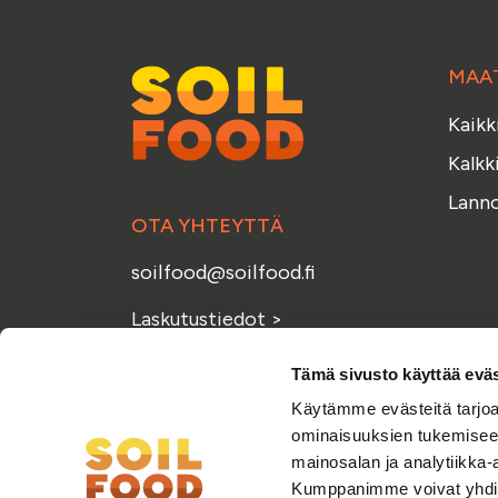
Kalkkilaskuri
Lannoituslaskur
MAA
Kaikk
Kalkk
Lanno
OTA YHTEYTTÄ
soilfood@soilfood.fi
Laskutustiedot
>
Anna palautetta
>
Tämä sivusto käyttää eväs
Käytämme evästeitä tarjoa
ominaisuuksien tukemisee
mainosalan ja analytiikka-
Kumppanimme voivat yhdistää 