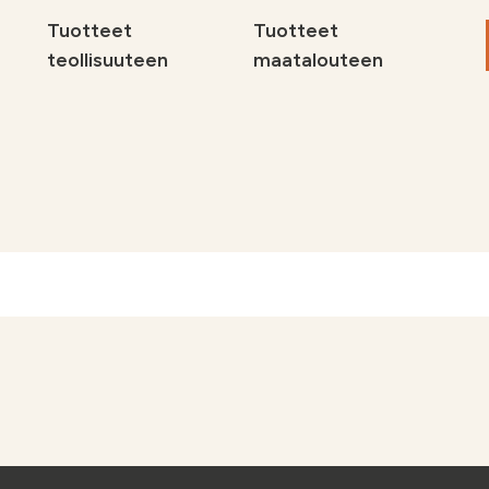
Tuotteet
Tuotteet
teollisuuteen
maatalouteen
Maat
Sivuv
teoll
Tuott
Miksi
Ota yhteyttä
Ota 
delle